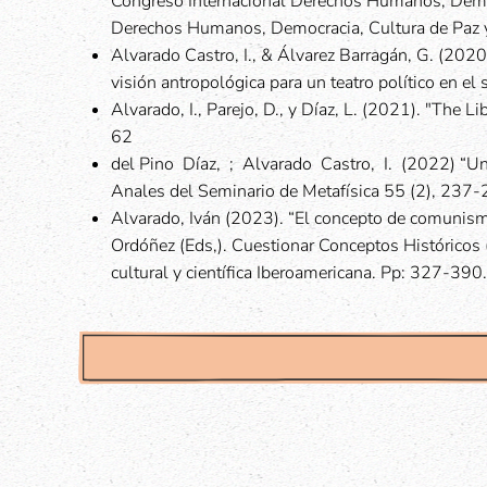
Congreso Internacional Derechos Humanos, Democ
Derechos Humanos, Democracia, Cultura de Paz y
Alvarado Castro, I., & Álvarez Barragán, G. (2020)
visión antropológica para un teatro político en el
Alvarado, I., Parejo, D., y Díaz, L. (2021). "The L
62
del Pino Díaz, ; Alvarado Castro, I. (2022) “
Anales del Seminario de Metafísica 55 (2), 237-
Alvarado, Iván (2023). “El concepto de comunismo. 
Ordóñez (Eds,). Cuestionar Conceptos Históricos (I
cultural y científica Iberoamericana. Pp: 327-390.