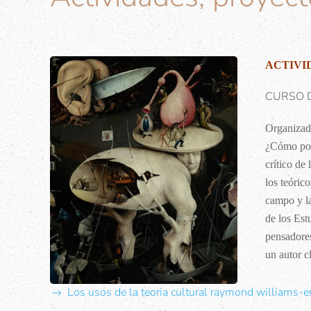
ACTIVI
CURSO DE
Organizad
¿Cómo pode
crítico de
los teóric
campo y la
de los Estu
pensadores
un autor c
Los usos de la teoria cultural raymond williams-