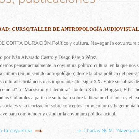
DAD: CURSO/TALLER DE ANTROPOLOGÍA AUDIOVISUA
 CORTA DURACIÓN Política y cultura. Navegar la coyuntura d
o por Iván Alvarado Castro y Diego Parejo Pérez.
mos pensar actualmente la coyuntura político-cultural en la que nos s
 la cultura (en un sentido antropológico) desde la obra política del pe
os culturales británicos más importantes del siglo XX. Entre sus obras d
 ciudad" o "Marxismo y Literatura". Junto a Richard Hoggart, E.P. Th
dios Culturales a partir de su trabajo sobre la literatura británica y el 
 sociales y su teorización sobre conceptos como cultura y hegemonía h
lave para comprender y estudiar la coyuntura política actual.
en-la-coyuntura
Charlas NCM: "Navegand