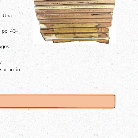
I. Una
, pp. 43-
ogos.
y
Asociación