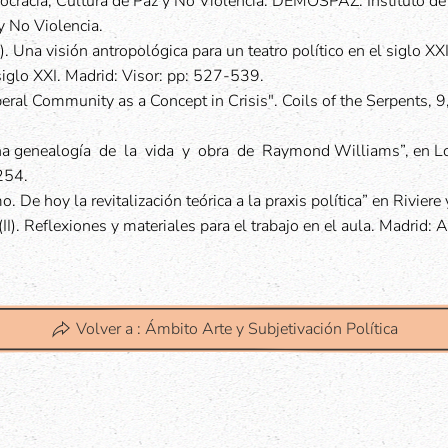
racia, Cultura de Paz y No Violencia. DEMOSPAZ. Instituto de
 No Violencia.
. Una visión antropológica para un teatro político en el siglo XX
 siglo XXI. Madrid: Visor: pp: 527-539.
iberal Community as a Concept in Crisis". Coils of the Serpents, 9
Una genealogía de la vida y obra de Raymond Williams”, en L
254.
De hoy la revitalización teórica a la praxis política” en Riviere 
I). Reflexiones y materiales para el trabajo en el aula. Madrid: 
Volver a : Ámbito Arte y Subjetivación Política